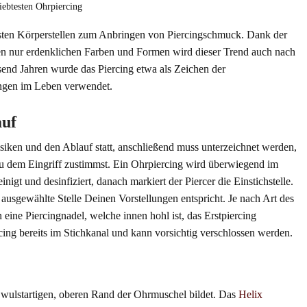
iebtesten Ohrpiercing
btesten Körperstellen zum Anbringen von Piercingschmuck. Dank der
n nur erdenklichen Farben und Formen wird dieser Trend auch nach
usend Jahren wurde das Piercing etwa als Zeichen der
ngen im Leben verwendet.
auf
siken und den Ablauf statt, anschließend muss unterzeichnet werden,
Du dem Eingriff zustimmst. Ein Ohrpiercing wird überwiegend im
nigt und desinfiziert, danach markiert der Piercer die Einstichstelle.
ausgewählte Stelle Deinen Vorstellungen entspricht. Je nach Art des
n eine Piercingnadel, welche innen hohl ist, das Erstpiercing
cing bereits im Stichkanal und kann vorsichtig verschlossen werden.
n wulstartigen, oberen Rand der Ohrmuschel bildet. Das
Helix