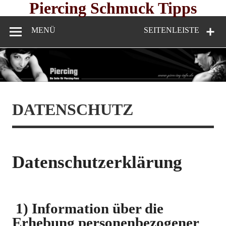
Skip
Piercing Schmuck Tipps
to
content
MENÜ
SEITENLEISTE
DATENSCHUTZ
Datenschutzerklärung
1) Information über die
Erhebung personenbezogener