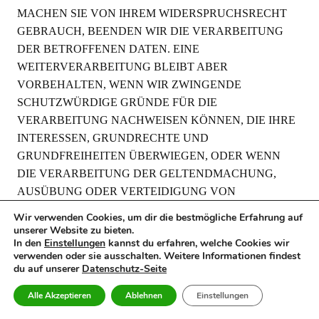
MACHEN SIE VON IHREM WIDERSPRUCHSRECHT
GEBRAUCH, BEENDEN WIR DIE VERARBEITUNG
DER BETROFFENEN DATEN. EINE
WEITERVERARBEITUNG BLEIBT ABER
VORBEHALTEN, WENN WIR ZWINGENDE
SCHUTZWÜRDIGE GRÜNDE FÜR DIE
VERARBEITUNG NACHWEISEN KÖNNEN, DIE IHRE
INTERESSEN, GRUNDRECHTE UND
GRUNDFREIHEITEN ÜBERWIEGEN, ODER WENN
DIE VERARBEITUNG DER GELTENDMACHUNG,
AUSÜBUNG ODER VERTEIDIGUNG VON
RECHTSANSPRÜCHEN DIENT.
Wir verwenden Cookies, um dir die bestmögliche Erfahrung auf
unserer Website zu bieten.
WERDEN IHRE PERSONENBEZOGENEN DATEN VON
In den
Einstellungen
kannst du erfahren, welche Cookies wir
UNS VERARBEITET, UM DIREKTWERBUNG ZU
verwenden oder sie ausschalten. Weitere Informationen findest
du auf unserer
Datenschutz-Seite
BETREIBEN, HABEN SIE DAS RECHT, JEDERZEIT
WIDERSPRUCH GEGEN DIE VERARBEITUNG SIE
Alle Akzeptieren
Ablehnen
Einstellungen
BETREFFENDER PERSONENBEZOGENER DATEN