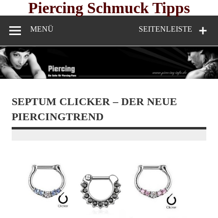
Skip
Piercing Schmuck Tipps
to
content
MENÜ
SEITENLEISTE
SEPTUM CLICKER – DER NEUE
PIERCINGTREND