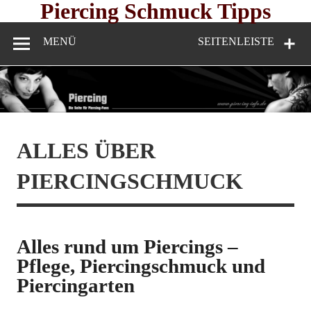
Skip
Piercing Schmuck Tipps
to
content
MENÜ
SEITENLEISTE
ALLES ÜBER
PIERCINGSCHMUCK
Alles rund um Piercings –
Pflege, Piercingschmuck und
Piercingarten