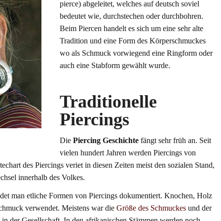
pierce) abgeleitet, welches auf deutsch soviel
bedeutet wie, durchstechen oder durchbohren.
Beim Piercen handelt es sich um eine sehr alte
Tradition und eine Form des Körperschmuckes
wo als Schmuck vorwiegend eine Ringform oder
auch eine Stabform gewählt wurde.
Traditionelle
Piercings
Die
Piercing Geschichte
fängt sehr früh an. Seit
vielen hundert Jahren werden Piercings von
chart des Piercings veriet in diesen Zeiten meist den sozialen Stand,
hsel innerhalb des Volkes.
det man etliche Formen von Piercings dokumentiert. Knochen, Holz
 Schmuck verwendet. Meistens war die
Größe des Schmuckes
und der
ung in der Gesellschaft. In den afrikanischen Stämmen werden noch