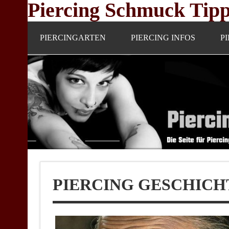
Piercing Schmuck Tip
Skip
to
content
PIERCINGARTEN
PIERCING INFOS
P
PIERCING GESCHICH