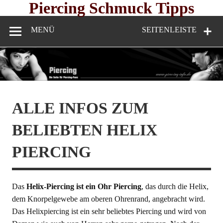
Skip
Piercing Schmuck Tipps
to
content
MENÜ
SEITENLEISTE
ALLE INFOS ZUM
BELIEBTEN HELIX
PIERCING
Das
Helix-Piercing ist ein Ohr Piercing
, das durch die Helix,
dem Knorpelgewebe am oberen Ohrenrand, angebracht wird.
Das Helixpiercing ist ein sehr beliebtes Piercing und wird von