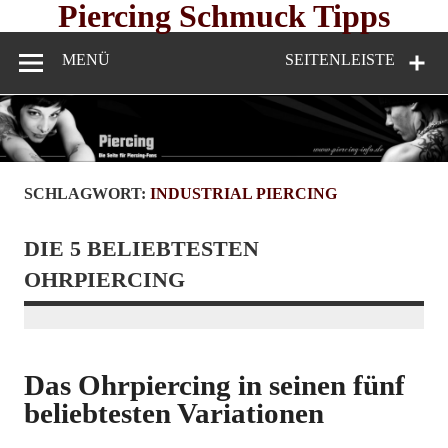
Skip
Piercing Schmuck Tipps
to
content
MENÜ
SEITENLEISTE
SCHLAGWORT:
INDUSTRIAL PIERCING
DIE 5 BELIEBTESTEN
OHRPIERCING
Das Ohrpiercing in seinen fünf
beliebtesten Variationen