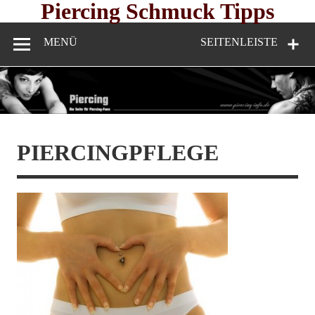
Skip
Piercing Schmuck Tipps
to
content
MENÜ
SEITENLEISTE
PIERCINGPFLEGE