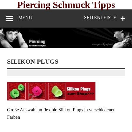
Skip
Piercing Schmuck Tipps
to
content
MENÜ
SEITENLEISTE
SILIKON PLUGS
Große Auswahl an flexible Silikon Plugs in verschiedenen
Farben