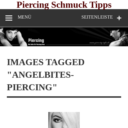
Skip
Piercing Schmuck Tipps
to
content
MENÜ
SEITENLEISTE
IMAGES TAGGED
"ANGELBITES-
PIERCING"