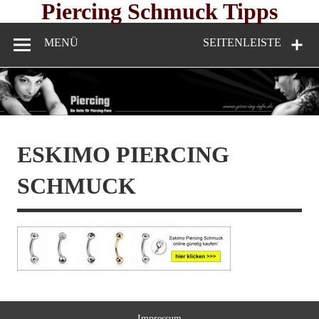
Skip
Piercing Schmuck Tipps
to
content
MENÜ
SEITENLEISTE
ESKIMO PIERCING
SCHMUCK
Impressum