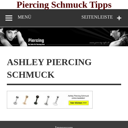
Skip
Piercing Schmuck Tipps
to
content
MENÜ
SEITENLEISTE
ASHLEY PIERCING
SCHMUCK
Impressum